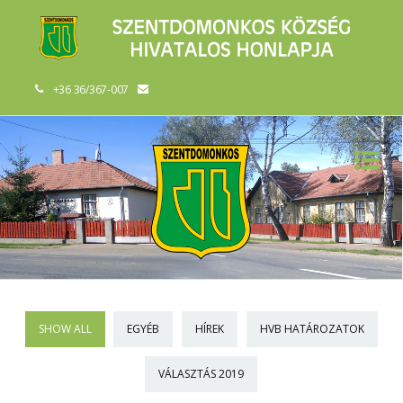
+36 36/367-007
SHOW ALL
EGYÉB
HÍREK
HVB HATÁROZATOK
VÁLASZTÁS 2019