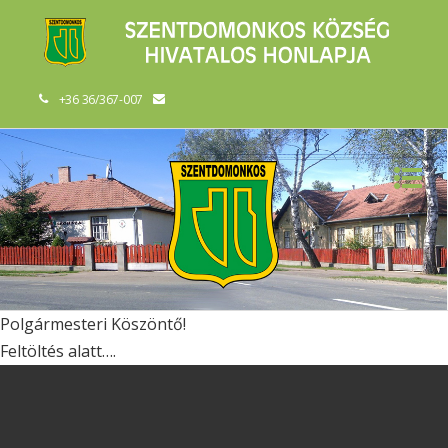
+36 36/367-007
Polgármesteri Köszöntő!
Feltöltés alatt….