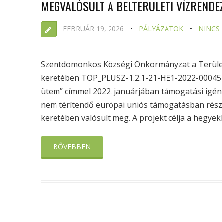
MEGVALÓSULT A BELTERÜLETI VÍZRENDE
FEBRUÁR 19, 2026
PÁLYÁZATOK
NINCS
Szentdomonkos Községi Önkormányzat a Terület-
keretében TOP_PLUSZ-1.2.1-21-HE1-2022-00045 s
ütem” címmel 2022. januárjában támogatási igényt
nem térítendő európai uniós támogatásban része
keretében valósult meg. A projekt célja a hegyek
BŐVEBBEN