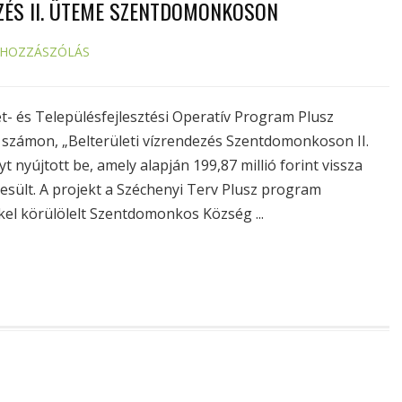
ZÉS II. ÜTEME SZENTDOMONKOSON
 HOZZÁSZÓLÁS
 és Településfejlesztési Operatív Program Plusz
zámon, „Belterületi vízrendezés Szentdomonkoson II.
 nyújtott be, amely alapján 199,87 millió forint vissza
sült. A projekt a Széchenyi Terv Plusz program
kel körülölelt Szentdomonkos Község ...