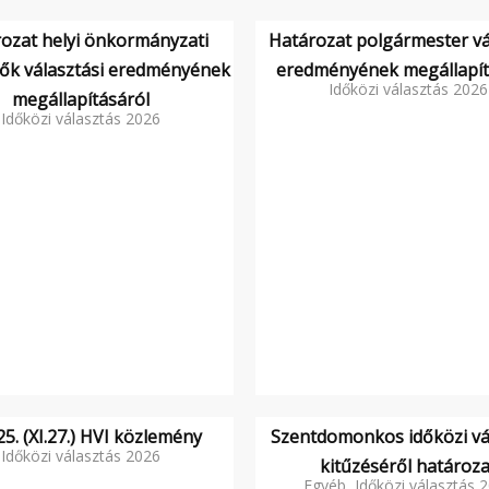
ozat helyi önkormányzati
Határozat polgármester vá
lők választási eredményének
eredményének megállapít
Időközi választás 2026
megállapításáról
Időközi választás 2026
5. (XI.27.) HVI közlemény
Szentdomonkos időközi vá
Időközi választás 2026
kitűzéséről határoza
Egyéb, Időközi választás 