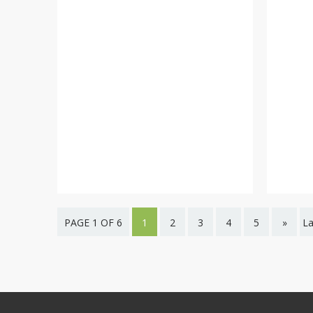
PAGE 1 OF 6
1
2
3
4
5
»
La
pa