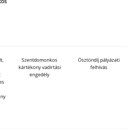
kos
t,
Szentdomonkos
Ösztöndíj pályázati
kártékony vadirtási
felhívás
t
engedély
es
ény