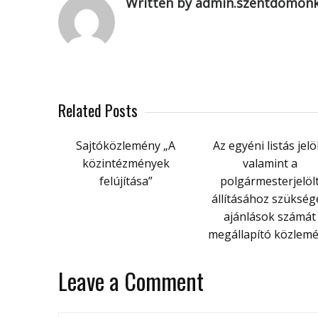
Written by admin.szentdomon
Related Posts
Sajtóközlemény „A
Az egyéni listás jelöl
közintézmények
valamint a
felújítása”
polgármesterjelöl
állításához szükség
ajánlások számát
megállapító közlem
Leave a Comment