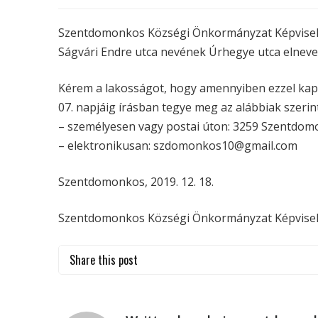
Szentdomonkos Községi Önkormányzat Képviselő-
Ságvári Endre utca nevének Úrhegye utca elneve
Kérem a lakosságot, hogy amennyiben ezzel kapc
07. napjáig írásban tegye meg az alábbiak szerint
– személyesen vagy postai úton: 3259 Szentdom
– elektronikusan: szdomonkos10@gmail.com
Szentdomonkos, 2019. 12. 18.
Szentdomonkos Községi Önkormányzat Képvisel
Share this post