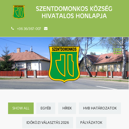
+36 36/367-007
SHOW ALL
EGYÉB
HÍREK
HVB HATÁROZATOK
IDŐKÖZI VÁLASZTÁS 2026
PÁLYÁZATOK